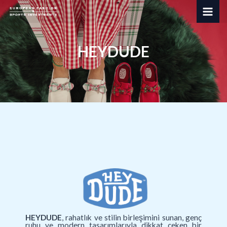
İçeriğe
MAI
atla
ME
HEYDUDE
HEYDUDE
, rahatlık ve stilin birleşimini sunan, genç
ruhu ve modern tasarımlarıyla dikkat çeken bir