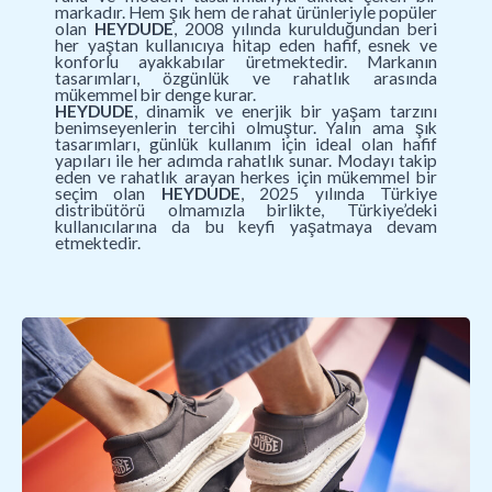
markadır. Hem şık hem de rahat ürünleriyle popüler
olan
HEYDUDE
, 2008 yılında kurulduğundan beri
her yaştan kullanıcıya hitap eden hafif, esnek ve
konforlu ayakkabılar üretmektedir. Markanın
tasarımları, özgünlük ve rahatlık arasında
mükemmel bir denge kurar.
HEYDUDE
, dinamik ve enerjik bir yaşam tarzını
benimseyenlerin tercihi olmuştur. Yalın ama şık
tasarımları, günlük kullanım için ideal olan hafif
yapıları ile her adımda rahatlık sunar. Modayı takip
eden ve rahatlık arayan herkes için mükemmel bir
seçim olan
HEYDUDE
, 2025 yılında Türkiye
distribütörü olmamızla birlikte, Türkiye’deki
kullanıcılarına da bu keyfi yaşatmaya devam
etmektedir.